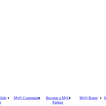
Help
MyQ Community
Become a MyQ
MyQ Roger
M
r
Partner