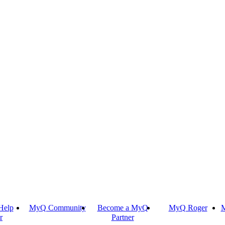
Help
MyQ Community
Become a MyQ
MyQ Roger
M
r
Partner