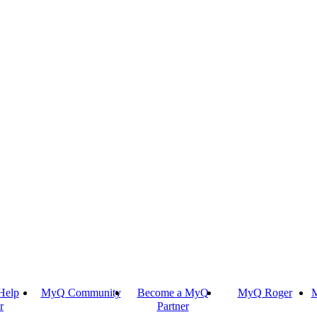
Help
MyQ Community
Become a MyQ
MyQ Roger
M
r
Partner