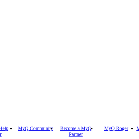
Help
MyQ Community
Become a MyQ
MyQ Roger
M
r
Partner