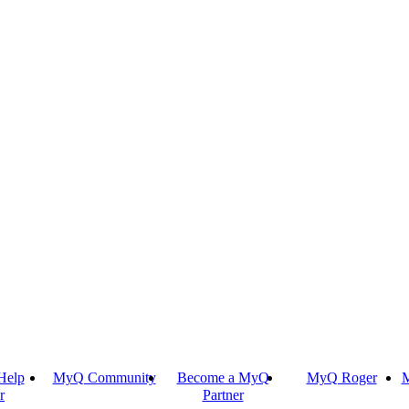
Help
MyQ Community
Become a MyQ
MyQ Roger
M
r
Partner