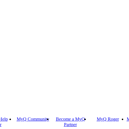
Help
MyQ Community
Become a MyQ
MyQ Roger
M
r
Partner