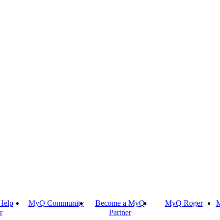
Help
MyQ Community
Become a MyQ
MyQ Roger
M
r
Partner