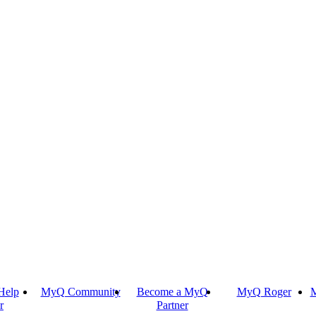
Help
MyQ Community
Become a MyQ
MyQ Roger
M
r
Partner