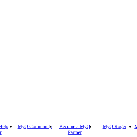
Help
MyQ Community
Become a MyQ
MyQ Roger
M
r
Partner