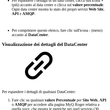
Per espandere i dettagli di un data center, clicca sull'icona
+
(più) accanto al data center o clicca sul
valore
percentuale
.
Ogni data center mostra lo stato dei propri servizi
Web Site
,
API
e
AMQP
.
Per comprimere questo elenco, fare clic sull'icona
-
(meno)
accanto al
DataCenter
.
Visualizzazione dei dettagli del DataCenter
Per espandere i dettagli di qualsiasi DataCenter:
Fare clic su qualsiasi
valore Percentuale
per
Sito Web
,
API
o
AMQP
per accedere alla pagina MyQ Roger relativa a
quella voce, che mostra le metriche per quel servizio (30