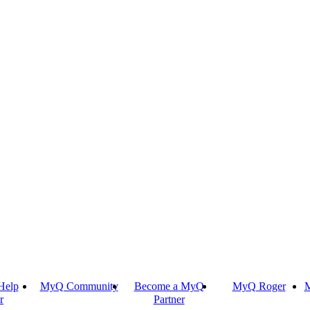
Help
MyQ Community
Become a MyQ
MyQ Roger
M
r
Partner