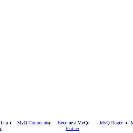
Help
MyQ Community
Become a MyQ
MyQ Roger
M
r
Partner