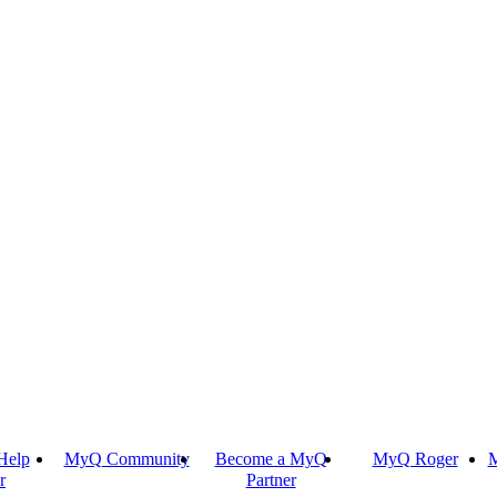
Help
MyQ Community
Become a MyQ
MyQ Roger
M
r
Partner