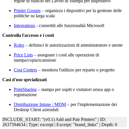
regole di rilascio dei Lavori di Stampa per dispositivo
Printer Groups
– organizza i dispositivi per la gestione delle
politiche su larga scala
Integrations
- connettiti alle funzionalità Microsoft
Controlla l'accesso e i costi
Roles
– definisci le autorizzazioni di amministratore e utente
Price Lists
– assegnare i costi alle operazioni di
stampa/copia/scansione
Cost Centers
– monitora l'utilizzo per reparto o progetto
Casi d'uso specializzati
PrintSharing
– stampa per ospiti e visitatori senza app o
registrazione
Distribuzione Intune / MDM
– per l'implementazione dei
Desktop Client aziendali
INCLUDE_START: "(v0.1) Add and Pair Printers" | ID:
2637594634 | Type: excerpt | Excerpt: "brand_links" | Depth: 0