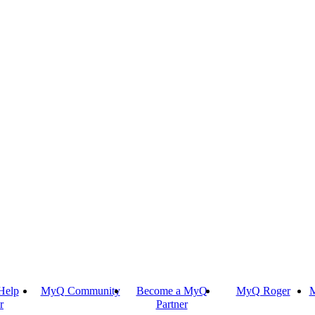
Help
MyQ Community
Become a MyQ
MyQ Roger
M
r
Partner