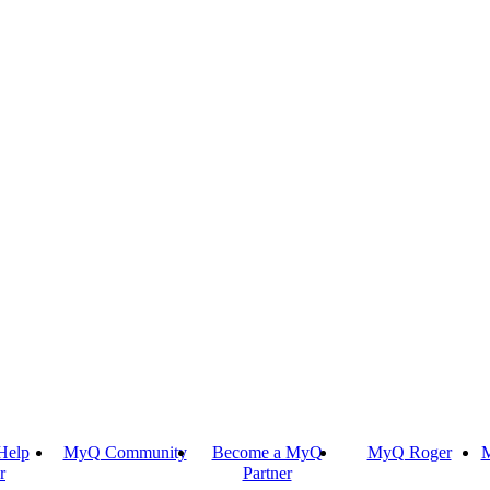
Help
MyQ Community
Become a MyQ
MyQ Roger
M
r
Partner