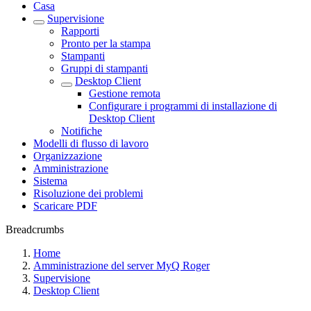
Casa
Supervisione
Rapporti
Pronto per la stampa
Stampanti
Gruppi di stampanti
Desktop Client
Gestione remota
Configurare i programmi di installazione di
Desktop Client
Notifiche
Modelli di flusso di lavoro
Organizzazione
Amministrazione
Sistema
Risoluzione dei problemi
Scaricare PDF
Breadcrumbs
Home
Amministrazione del server MyQ Roger
Supervisione
Desktop Client