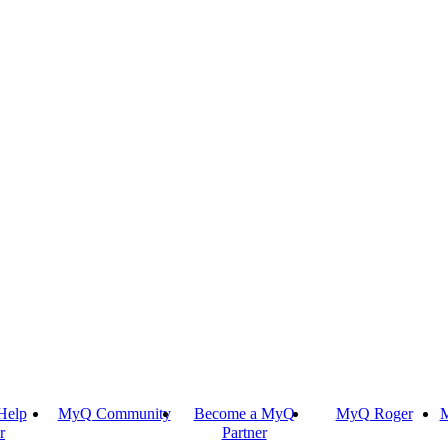
Help
MyQ Community
Become a MyQ
MyQ Roger
M
r
Partner