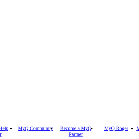
Help
MyQ Community
Become a MyQ
MyQ Roger
M
r
Partner