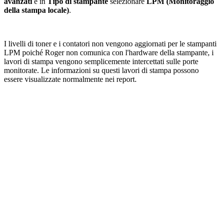
avanzati
e in
Tipo di stampante
selezionare
LPM (Monitoraggio
della stampa locale)
.
I livelli di toner e i contatori non vengono aggiornati per le stampanti
LPM poiché Roger non comunica con l'hardware della stampante, i
lavori di stampa vengono semplicemente intercettati sulle porte
monitorate. Le informazioni su questi lavori di stampa possono
essere visualizzate normalmente nei report.