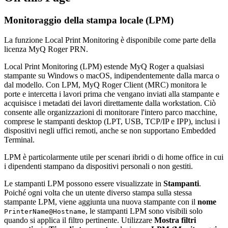
Monitoraggio della stampa locale (LPM)
La funzione Local Print Monitoring è disponibile come parte della
licenza MyQ Roger PRN.
Local Print Monitoring (LPM) estende MyQ Roger a qualsiasi
stampante su Windows o macOS, indipendentemente dalla marca o
dal modello. Con LPM, MyQ Roger Client (MRC) monitora le
porte e intercetta i lavori prima che vengano inviati alla stampante e
acquisisce i metadati dei lavori direttamente dalla workstation. Ciò
consente alle organizzazioni di monitorare l'intero parco macchine,
comprese le stampanti desktop (LPT, USB, TCP/IP e IPP), inclusi i
dispositivi negli uffici remoti, anche se non supportano Embedded
Terminal.
LPM è particolarmente utile per scenari ibridi o di home office in cui
i dipendenti stampano da dispositivi personali o non gestiti.
Le stampanti LPM possono essere visualizzate in
Stampanti
.
Poiché ogni volta che un utente diverso stampa sulla stessa
stampante LPM, viene aggiunta una nuova stampante con il
nome
, le stampanti LPM sono visibili solo
PrinterName@Hostname
quando si applica il filtro pertinente. Utilizzare
Mostra filtri