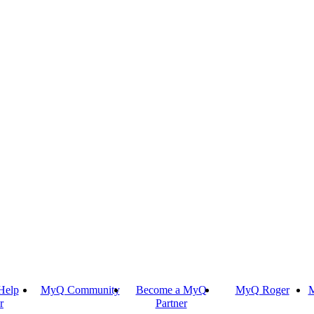
Help
MyQ Community
Become a MyQ
MyQ Roger
M
r
Partner