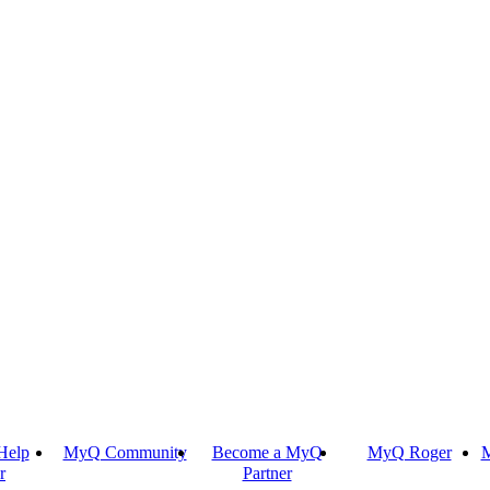
Help
MyQ Community
Become a MyQ
MyQ Roger
M
r
Partner