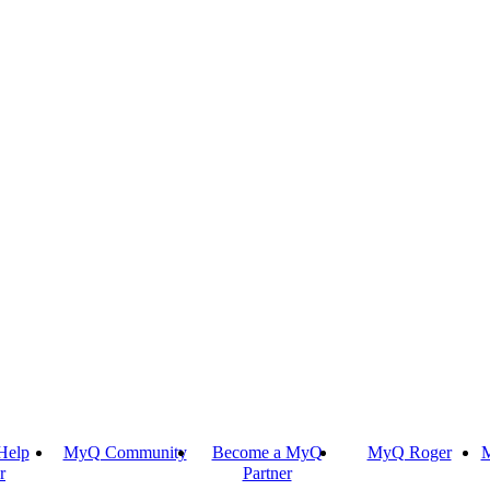
Help
MyQ Community
Become a MyQ
MyQ Roger
M
r
Partner