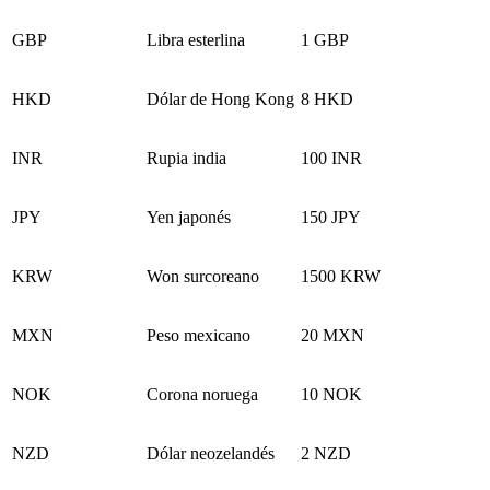
GBP
Libra esterlina
1 GBP
HKD
Dólar de Hong Kong
8 HKD
INR
Rupia india
100 INR
JPY
Yen japonés
150 JPY
KRW
Won surcoreano
1500 KRW
MXN
Peso mexicano
20 MXN
NOK
Corona noruega
10 NOK
NZD
Dólar neozelandés
2 NZD