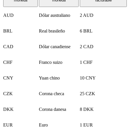
moneda
moneda
facturable
AUD
Dólar australiano
2 AUD
BRL
Real brasileño
6 BRL
CAD
Dólar canadiense
2 CAD
CHF
Franco suizo
1 CHF
CNY
Yuan chino
10 CNY
CZK
Corona checa
25 CZK
DKK
Corona danesa
8 DKK
EUR
Euro
1 EUR