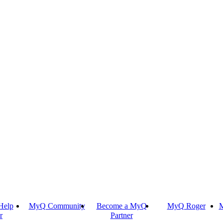
Help
MyQ Community
Become a MyQ
MyQ Roger
M
r
Partner