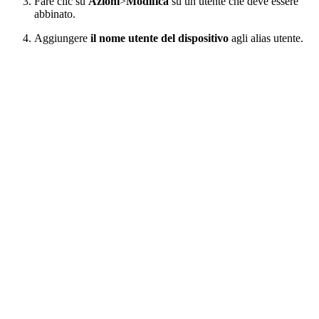
Fare clic su
Azioni
>
Modifica
su un utente che deve essere
abbinato.
Aggiungere
il nome utente del dispositivo
agli alias utente.