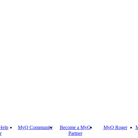
Help
MyQ Community
Become a MyQ
MyQ Roger
M
r
Partner