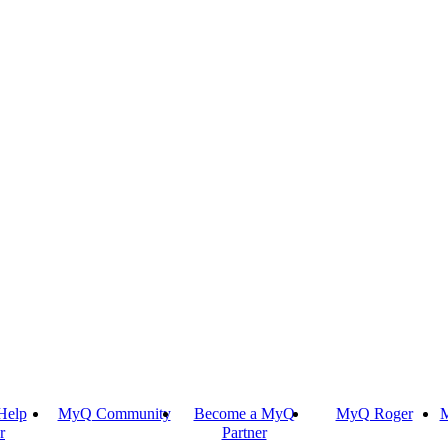
Help
MyQ Community
Become a MyQ
MyQ Roger
M
r
Partner