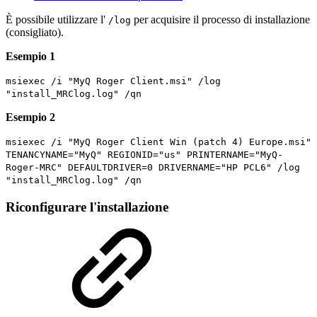
È possibile utilizzare l'
per acquisire il processo di installazione
/log
(consigliato).
Esempio 1
msiexec /i "MyQ Roger Client.msi" /log
"install_MRClog.log" /qn
Esempio 2
msiexec /i "MyQ Roger Client Win (patch 4) Europe.msi"
TENANCYNAME="MyQ" REGIONID="us" PRINTERNAME="MyQ-
Roger-MRC" DEFAULTDRIVER=0 DRIVERNAME="HP PCL6" /log
"install_MRClog.log" /qn
Riconfigurare l'installazione