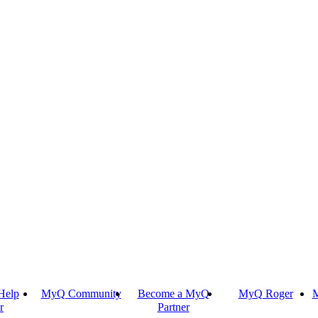
Help
MyQ Community
Become a MyQ
MyQ Roger
M
r
Partner