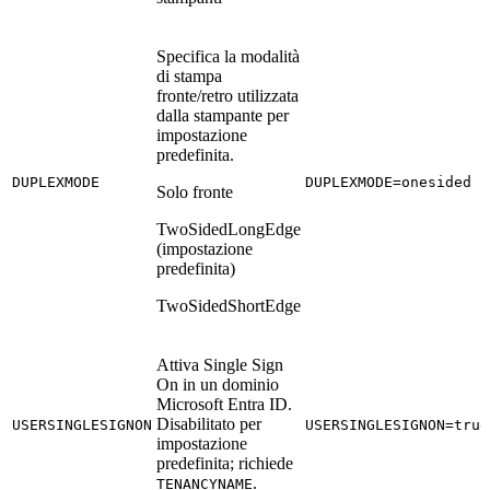
Specifica la modalità
di stampa
fronte/retro utilizzata
dalla stampante per
impostazione
predefinita.
DUPLEXMODE
DUPLEXMODE=onesided
Solo fronte
TwoSidedLongEdge
(impostazione
predefinita)
TwoSidedShortEdge
Attiva Single Sign
On in un dominio
Microsoft Entra ID.
Disabilitato per
USERSINGLESIGNON
USERSINGLESIGNON=true
impostazione
predefinita; richiede
.
TENANCYNAME