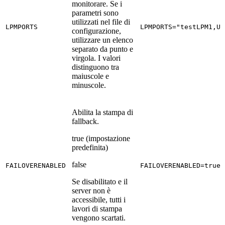
monitorare. Se i
parametri sono
utilizzati nel file di
LPMPORTS
LPMPORTS="testLPM1,US
configurazione,
utilizzare un elenco
separato da punto e
virgola. I valori
distinguono tra
maiuscole e
minuscole.
Abilita la stampa di
fallback.
true (impostazione
predefinita)
false
FAILOVERENABLED
FAILOVERENABLED=true
Se disabilitato e il
server non è
accessibile, tutti i
lavori di stampa
vengono scartati.