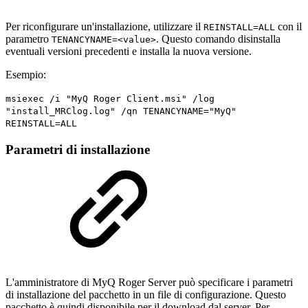
Per riconfigurare un'installazione, utilizzare il
con il
REINSTALL=ALL
parametro
. Questo comando disinstalla
TENANCYNAME=<value>
eventuali versioni precedenti e installa la nuova versione.
Esempio:
msiexec /i "MyQ Roger Client.msi" /log
"install_MRClog.log" /qn TENANCYNAME="MyQ"
REINSTALL=ALL
Parametri di installazione
L'amministratore di MyQ Roger Server può specificare i parametri
di installazione del pacchetto in un file di configurazione. Questo
pacchetto è quindi disponibile per il download dal server. Per