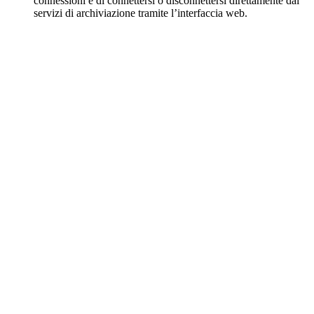
connessioni e di connettersi o disconnettersi direttamente dai
servizi di archiviazione tramite l’interfaccia web.