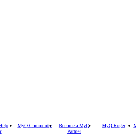
Help
MyQ Community
Become a MyQ
MyQ Roger
M
r
Partner