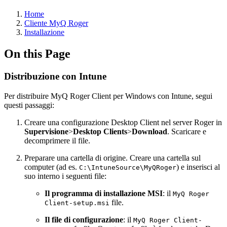
Home
Cliente MyQ Roger
Installazione
On this Page
Distribuzione con Intune
Per distribuire MyQ Roger Client per Windows con Intune, segui
questi passaggi:
Creare una configurazione Desktop Client nel server Roger in
Supervisione
>
Desktop Clients
>
Download
. Scaricare e
decomprimere il file.
Preparare una cartella di origine. Creare una cartella sul
computer (ad es.
) e inserisci al
C:\IntuneSource\MyQRoger
suo interno i seguenti file:
Il programma di installazione MSI
: il
MyQ Roger
file.
Client-setup.msi
Il file di configurazione
: il
MyQ Roger Client-