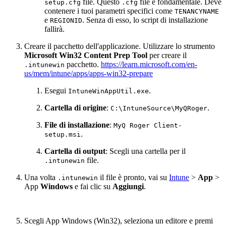
file. Questo
file è fondamentale. Deve
setup.cfg
.cfg
contenere i tuoi parametri specifici come
TENANCYNAME
e
. Senza di esso, lo script di installazione
REGIONID
fallirà.
Creare il pacchetto dell'applicazione. Utilizzare lo strumento
Microsoft Win32 Content Prep Tool
per creare il
pacchetto.
https://learn.microsoft.com/en-
.intunewin
us/mem/intune/apps/apps-win32-prepare
Esegui
.
IntuneWinAppUtil.exe
Cartella di origine
:
.
C:\IntuneSource\MyQRoger
File di installazione
:
MyQ Roger Client-
.
setup.msi
Cartella di output
: Scegli una cartella per il
file.
.intunewin
Una volta
il file è pronto, vai su
Intune
>
App
>
.intunewin
App
Windows
e fai clic su
Aggiungi
.
Scegli App Windows (Win32), seleziona un editore e premi