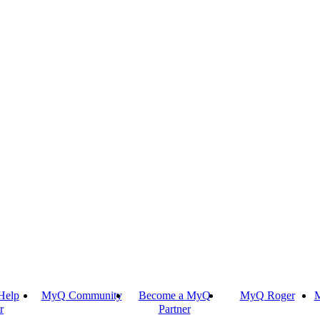
Help
MyQ Community
Become a MyQ
MyQ Roger
M
r
Partner