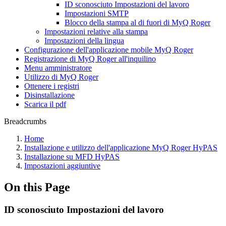
ID sconosciuto Impostazioni del lavoro
Impostazioni SMTP
Blocco della stampa al di fuori di MyQ Roger
Impostazioni relative alla stampa
Impostazioni della lingua
Configurazione dell'applicazione mobile MyQ Roger
Registrazione di MyQ Roger all'inquilino
Menu amministratore
Utilizzo di MyQ Roger
Ottenere i registri
Disinstallazione
Scarica il pdf
Breadcrumbs
Home
Installazione e utilizzo dell'applicazione MyQ Roger HyPAS
Installazione su MFD HyPAS
Impostazioni aggiuntive
On this Page
ID sconosciuto Impostazioni del lavoro