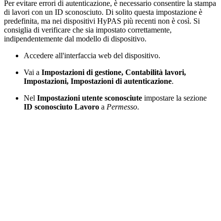
Per evitare errori di autenticazione, è necessario consentire la stampa
di lavori con un ID sconosciuto. Di solito questa impostazione è
predefinita, ma nei dispositivi HyPAS più recenti non è così. Si
consiglia di verificare che sia impostato correttamente,
indipendentemente dal modello di dispositivo.
Accedere all'interfaccia web del dispositivo.
Vai a
Impostazioni di gestione, Contabilità lavori,
Impostazioni, Impostazioni di autenticazione
.
Nel
Impostazioni utente sconosciute
impostare la sezione
ID sconosciuto Lavoro
a
Permesso
.