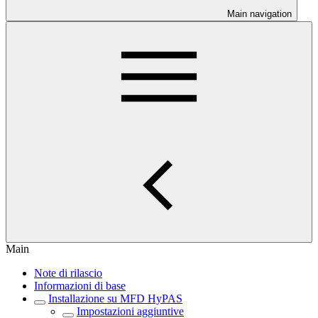
Main navigation
Main
Note di rilascio
Informazioni di base
Installazione su MFD HyPAS
Impostazioni aggiuntive