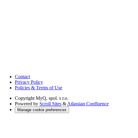
Contact
Privacy Policy
Policies & Terms of Use
Copyright
MyQ, spol. s r.o.
Powered by
Scroll Sites
&
Atlassian Confluence
Manage cookie preferences