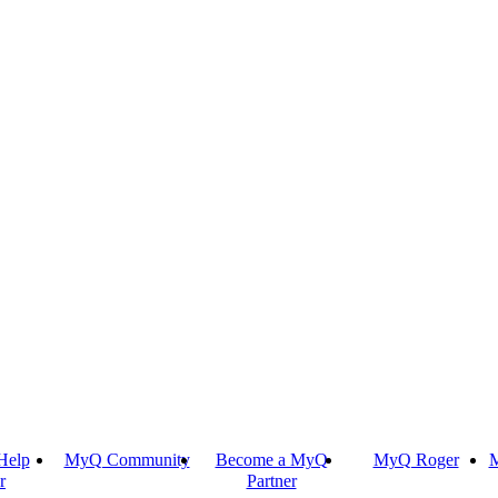
Help
MyQ Community
Become a MyQ
MyQ Roger
M
r
Partner