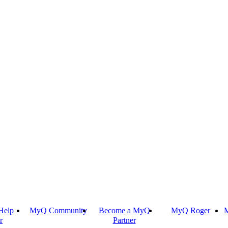
Help
MyQ Community
Become a MyQ
MyQ Roger
M
r
Partner