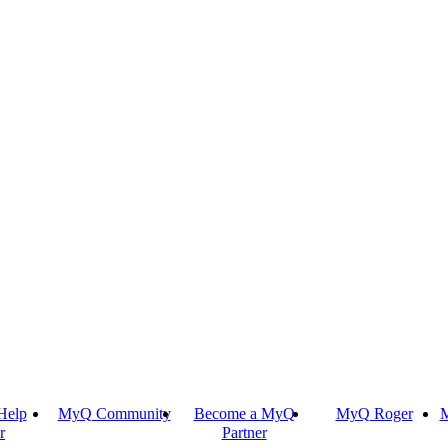
Help
MyQ Community
Become a MyQ
MyQ Roger
M
r
Partner