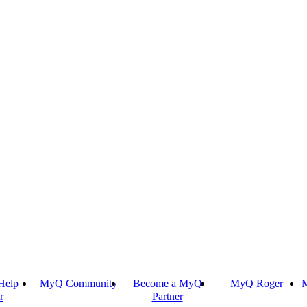
Help
MyQ Community
Become a MyQ
MyQ Roger
M
r
Partner