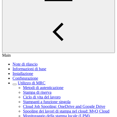
Main
Note di rilascio
Informazioni di base
Installazione
Configurazione
Utilizzo di MRC
Metodi di autenticazione
Stampa di riserva
Ciclo di vita del lavoro
Stampanti a funzione singola
Cloud Job Spooling: OneDrive and Google Drive
Spooling dei lavori di stampa nel cloud: MyQ Cloud
Monitoraggio della stampa locale (LPM)