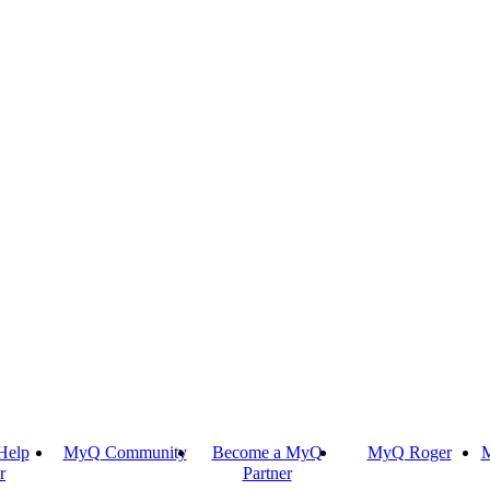
Help
MyQ Community
Become a MyQ
MyQ Roger
M
r
Partner