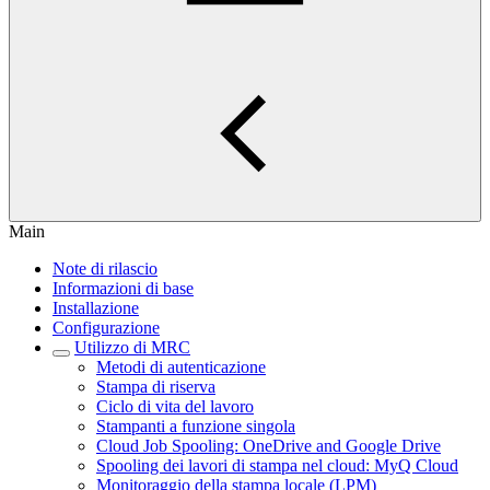
Main
Note di rilascio
Informazioni di base
Installazione
Configurazione
Utilizzo di MRC
Metodi di autenticazione
Stampa di riserva
Ciclo di vita del lavoro
Stampanti a funzione singola
Cloud Job Spooling: OneDrive and Google Drive
Spooling dei lavori di stampa nel cloud: MyQ Cloud
Monitoraggio della stampa locale (LPM)