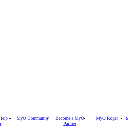
Help
MyQ Community
Become a MyQ
MyQ Roger
M
r
Partner