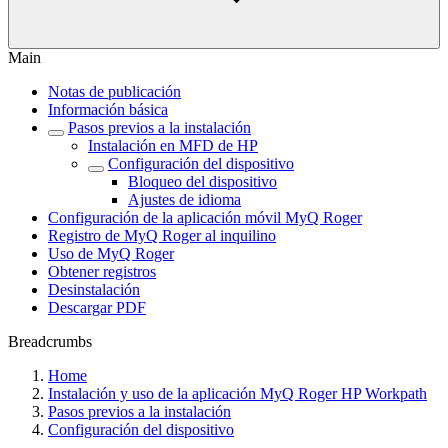
Main
Notas de publicación
Información básica
Pasos previos a la instalación
Instalación en MFD de HP
Configuración del dispositivo
Bloqueo del dispositivo
Ajustes de idioma
Configuración de la aplicación móvil MyQ Roger
Registro de MyQ Roger al inquilino
Uso de MyQ Roger
Obtener registros
Desinstalación
Descargar PDF
Breadcrumbs
Home
Instalación y uso de la aplicación MyQ Roger HP Workpath
Pasos previos a la instalación
Configuración del dispositivo