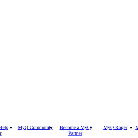
Help
MyQ Community
Become a MyQ
MyQ Roger
M
r
Partner