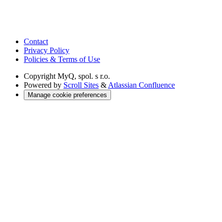
Contact
Privacy Policy
Policies & Terms of Use
Copyright
MyQ, spol. s r.o.
Powered by
Scroll Sites
&
Atlassian Confluence
Manage cookie preferences