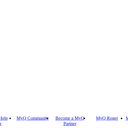
Help
MyQ Community
Become a MyQ
MyQ Roger
M
r
Partner