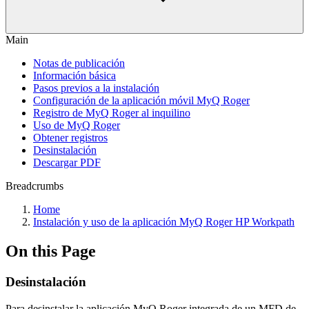
Main
Notas de publicación
Información básica
Pasos previos a la instalación
Configuración de la aplicación móvil MyQ Roger
Registro de MyQ Roger al inquilino
Uso de MyQ Roger
Obtener registros
Desinstalación
Descargar PDF
Breadcrumbs
Home
Instalación y uso de la aplicación MyQ Roger HP Workpath
On this Page
Desinstalación
Para desinstalar la aplicación MyQ Roger integrada de un MFD de