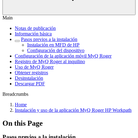
Main
Notas de publicación
Información básica
Pasos previos a la instalación
Instalación en MFD de HP
Configuración del dispositivo
Configuración de la aplicación móvil MyQ Roger
Registro de MyQ Roger al inquilino
Uso de MyQ Roger
Obtener registros
Desinstalación
Descargar PDF
Breadcrumbs
Home
Instalación y uso de la aplicación MyQ Roger HP Workpath
On this Page
Pasos previos a la instalación