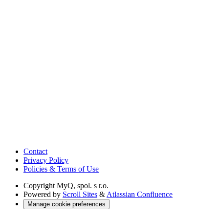
Contact
Privacy Policy
Policies & Terms of Use
Copyright
MyQ, spol. s r.o.
Powered by
Scroll Sites
&
Atlassian Confluence
Manage cookie preferences