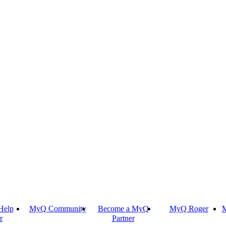
Help
MyQ Community
Become a MyQ
MyQ Roger
M
r
Partner