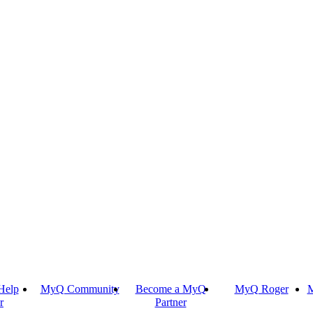
Help
MyQ Community
Become a MyQ
MyQ Roger
M
r
Partner