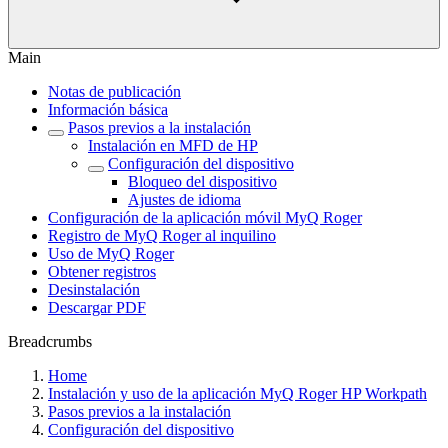
Main
Notas de publicación
Información básica
Pasos previos a la instalación
Instalación en MFD de HP
Configuración del dispositivo
Bloqueo del dispositivo
Ajustes de idioma
Configuración de la aplicación móvil MyQ Roger
Registro de MyQ Roger al inquilino
Uso de MyQ Roger
Obtener registros
Desinstalación
Descargar PDF
Breadcrumbs
Home
Instalación y uso de la aplicación MyQ Roger HP Workpath
Pasos previos a la instalación
Configuración del dispositivo