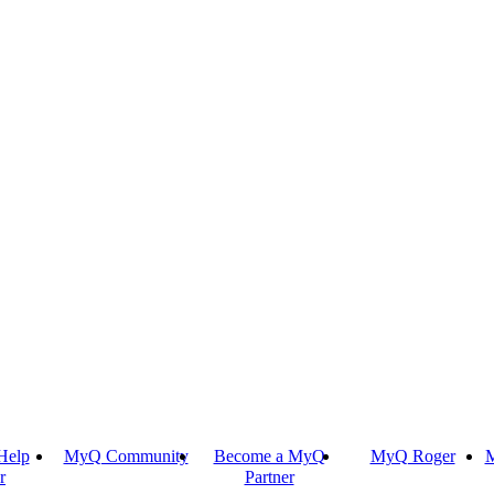
Help
MyQ Community
Become a MyQ
MyQ Roger
M
r
Partner