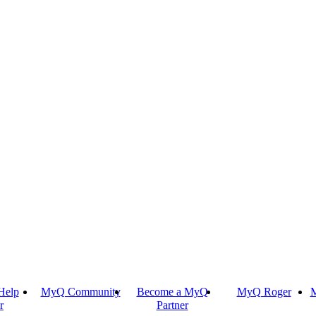
Help
MyQ Community
Become a MyQ
MyQ Roger
M
r
Partner