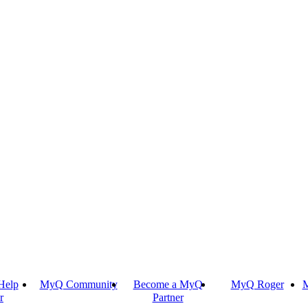
Help
MyQ Community
Become a MyQ
MyQ Roger
M
r
Partner