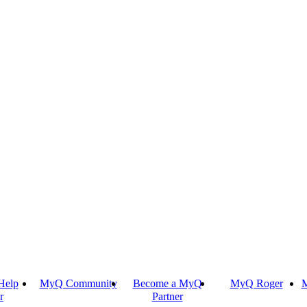
Help
MyQ Community
Become a MyQ
MyQ Roger
M
r
Partner