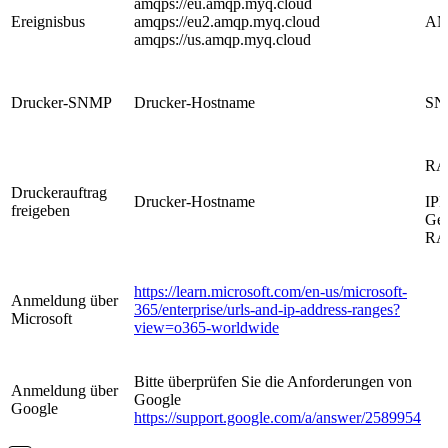
amqps://eu.amqp.myq.cloud
Ereignisbus
amqps://eu2.amqp.myq.cloud
A
amqps://us.amqp.myq.cloud
Drucker-SNMP
Drucker-Hostname
SN
R
Druckerauftrag
Drucker-Hostname
IPP
freigeben
Ger
R
https://learn.microsoft.com/en-us/microsoft-
Anmeldung über
365/enterprise/urls-and-ip-address-ranges?
Microsoft
view=o365-worldwide
Bitte überprüfen Sie die Anforderungen von
Anmeldung über
Google
Google
https://support.google.com/a/answer/2589954