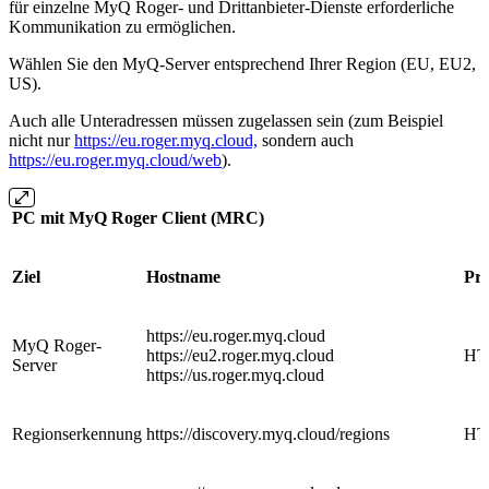
für einzelne MyQ Roger-
und Drittanbieter-Dienste erforderliche
Kommunikation zu ermöglichen.
Wählen Sie den MyQ-Server entsprechend Ihrer Region (EU, EU2,
US).
Auch alle Unteradressen müssen zugelassen sein (zum Beispiel
nicht nur
https://eu.roger.myq.cloud,
sondern auch
https://eu.roger.myq.cloud/web
).
PC mit MyQ Roger Client (MRC)
Ziel
Hostname
Pro
https://eu.roger.myq.cloud
MyQ Roger-
https://eu2.roger.myq.cloud
HT
Server
https://us.roger.myq.cloud
Regionserkennung
https://discovery.myq.cloud/regions
HT