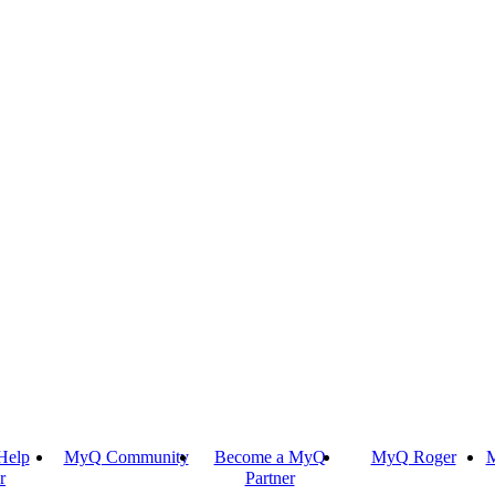
Help
MyQ Community
Become a MyQ
MyQ Roger
M
r
Partner