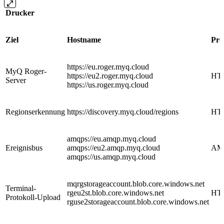
Drucker
Ziel
Hostname
Pro
https://eu.roger.myq.cloud
MyQ Roger-
https://eu2.roger.myq.cloud
HT
Server
https://us.roger.myq.cloud
Regionserkennung
https://discovery.myq.cloud/regions
HT
amqps://eu.amqp.myq.cloud
Ereignisbus
amqps://eu2.amqp.myq.cloud
AM
amqps://us.amqp.myq.cloud
mqrgstorageaccount.blob.core.windows.net
Terminal-
rgeu2st.blob.core.windows.net
HT
Protokoll-Upload
rguse2storageaccount.blob.core.windows.net