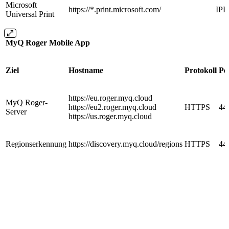
Microsoft
https://*.print.microsoft.com/
IPP
Universal Print
MyQ Roger Mobile App
Ziel
Hostname
Protokoll
Po
https://eu.roger.myq.cloud
MyQ Roger-
https://eu2.roger.myq.cloud
HTTPS
44
Server
https://us.roger.myq.cloud
Regionserkennung
https://discovery.myq.cloud/regions
HTTPS
44