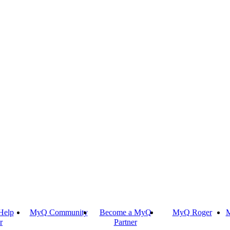
Help
MyQ Community
Become a MyQ
MyQ Roger
M
r
Partner