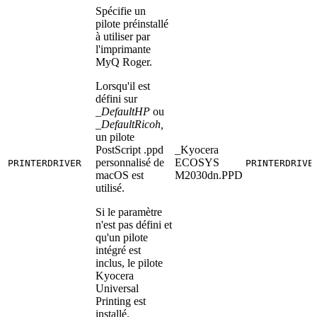
Spécifie un
pilote préinstallé
à utiliser par
l'imprimante
MyQ Roger.
Lorsqu'il est
défini sur
_DefaultHP
ou
_DefaultRicoh,
un pilote
PostScript .ppd
_Kyocera
personnalisé de
ECOSYS
PRINTERDRIVER
PRINTERDRIVE
macOS est
M2030dn.PPD
utilisé.
Si le paramètre
n'est pas défini et
qu'un pilote
intégré est
inclus, le pilote
Kyocera
Universal
Printing est
installé.