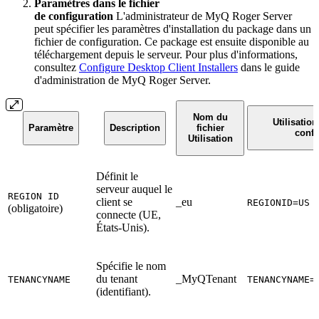
Paramètres dans le fichier
de configuration
L'administrateur de MyQ Roger Server
peut spécifier les paramètres d'installation du package dans un
fichier de configuration. Ce package est ensuite disponible au
téléchargement depuis le serveur. Pour plus d'informations,
consultez
Configure Desktop Client Installers
dans le guide
d'administration de MyQ Roger Server.
Nom du
Utilisation
Paramètre
Description
fichier
confi
Utilisation
Définit le
serveur auquel le
REGION ID
client se
_eu
REGIONID=US
(obligatoire)
connecte (UE,
États-Unis).
Spécifie le nom
du tenant
_MyQTenant
TENANCYNAME
TENANCYNAME=
(identifiant).