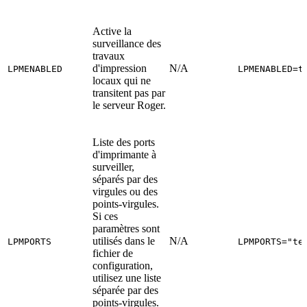
Active la
surveillance des
travaux
d'impression
N/A
LPMENABLED
LPMENABLED=t
locaux qui ne
transitent pas par
le serveur Roger.
Liste des ports
d'imprimante à
surveiller,
séparés par des
virgules ou des
points-virgules.
Si ces
paramètres sont
utilisés dans le
N/A
LPMPORTS
LPMPORTS="te
fichier de
configuration,
utilisez une liste
séparée par des
points-virgules.