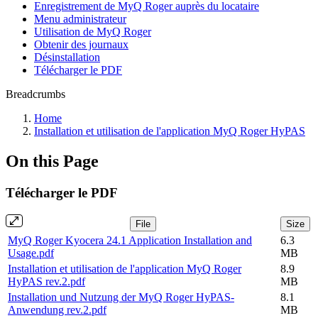
Enregistrement de MyQ Roger auprès du locataire
Menu administrateur
Utilisation de MyQ Roger
Obtenir des journaux
Désinstallation
Télécharger le PDF
Breadcrumbs
Home
Installation et utilisation de l'application MyQ Roger HyPAS
On this Page
Télécharger le PDF
File
Size
MyQ Roger Kyocera 24.1 Application Installation and
6.3
Usage.pdf
MB
Installation et utilisation de l'application MyQ Roger
8.9
HyPAS rev.2.pdf
MB
Installation und Nutzung der MyQ Roger HyPAS-
8.1
Anwendung rev.2.pdf
MB