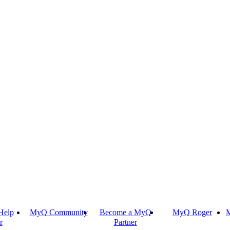
Help
MyQ Community
Become a MyQ
MyQ Roger
M
r
Partner