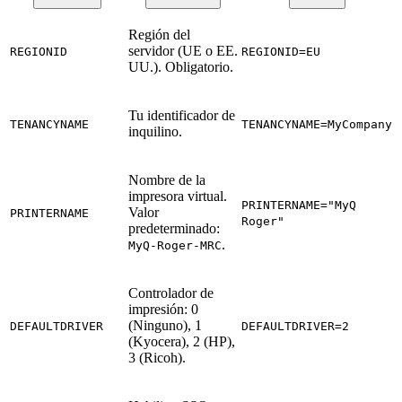
Región del
servidor (UE o EE.
REGIONID
REGIONID=EU
UU.). Obligatorio.
Tu identificador de
TENANCYNAME
TENANCYNAME=MyCompany
inquilino.
Nombre de la
impresora virtual.
PRINTERNAME="MyQ
Valor
PRINTERNAME
Roger"
predeterminado:
.
MyQ-Roger-MRC
Controlador de
impresión: 0
(Ninguno), 1
DEFAULTDRIVER
DEFAULTDRIVER=2
(Kyocera), 2 (HP),
3 (Ricoh).