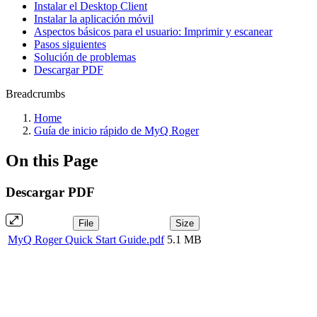
Instalar el Desktop Client
Instalar la aplicación móvil
Aspectos básicos para el usuario: Imprimir y escanear
Pasos siguientes
Solución de problemas
Descargar PDF
Breadcrumbs
Home
Guía de inicio rápido de MyQ Roger
On this Page
Descargar PDF
File
Size
MyQ Roger Quick Start Guide.pdf
5.1 MB