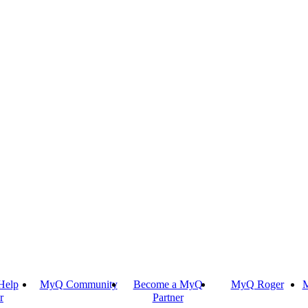
Help
MyQ Community
Become a MyQ
MyQ Roger
M
r
Partner