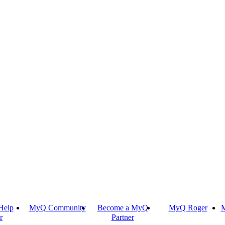
Help
MyQ Community
Become a MyQ
MyQ Roger
M
r
Partner