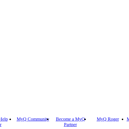
Help
MyQ Community
Become a MyQ
MyQ Roger
M
r
Partner