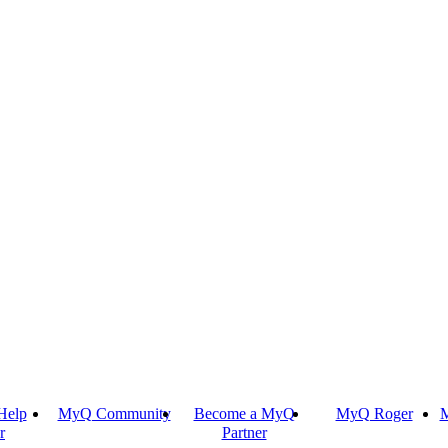
Help
MyQ Community
Become a MyQ
MyQ Roger
M
r
Partner