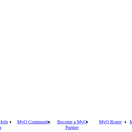
Help
MyQ Community
Become a MyQ
MyQ Roger
M
r
Partner